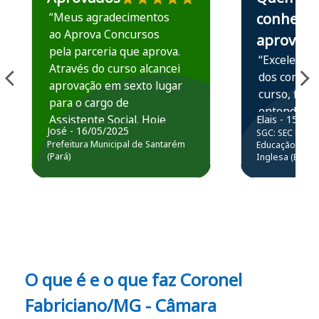
“Meus agradecimentos
conhece,
ao Aprova Concursos
aprova
pela parceria que aprova.
“Excelente 
Através do curso alcancei
dos conteú
aprovação em sexto lugar
curso, ficou
para o cargo de
entender e
Assistente Social. Hoje
Elais - 15/07
prática atr
José - 16/05/2025
SGC: SEC BA - 
estou atuando na
resolução 
Prefeitura Municipal de Santarém
Educação Básic
Prefeitura de Santarém.
(Pará)
Inglesa (Edital
questões.”
Obrigado ao professores
e ao APROVA!”
O que é e o que faz Coronel
Fabriciano/MG - Câmara