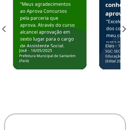
“Meus agradecimentos
conhece
ao Aprova Concursos
aprova
pela parceria que
“Excelente
aprova. Através do curso
dos conte
alcancei aprovação em
meu curso,
sexto lugar para o cargo
para enten
de Assistente Social.
Elais - 15/07
colocar em
José - 16/05/2025
SGC: SEC BA - 
Hoje estou atuando na
através da
Prefeitura Municipal de Santarém
Educação Básic
Prefeitura de Santarém.
(Pará)
(Edital 2025_0
de questõe
Obrigado ao professores
e ao APROVA!”