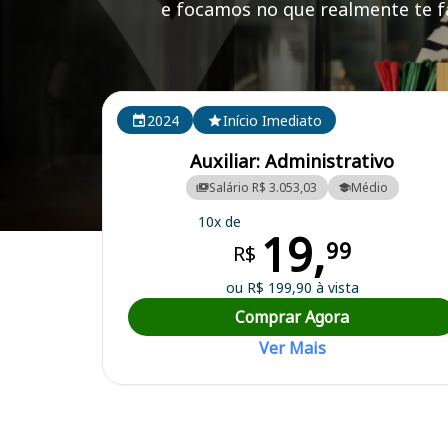
e focamos no que realmente te fa
Cursos em destaque para passar no concurso CORE
2024
Início Imediato
Auxiliar: Administrativo
Salário R$ 3.053,03
Médio
10x de
19,
Curso Preparatório para o Concurso COREN PR - Conselho Regiona
99
R$
ou R$ 199,90 à vista
Comprar Agora
Ver Mais