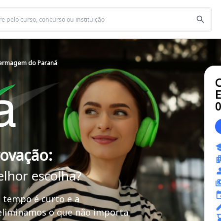
fermagem do Paraná
C
E
rovação:
elhor escolha?
 tempo é curto e a
 eliminamos o que não importa