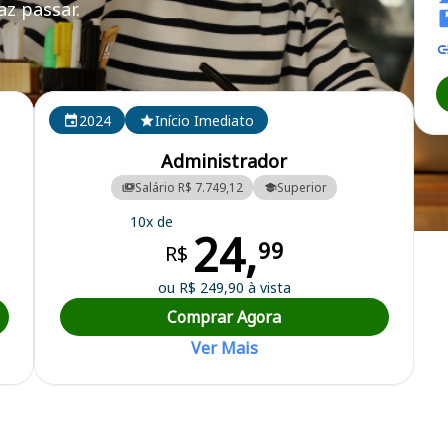
z passar.
N PR
2024
Início Imediato
Administrador
Salário R$ 7.749,12
Superior
10x de
24,
l de Enfermagem do Paraná
99
R$
ou R$ 249,90 à vista
Comprar Agora
Ver Mais