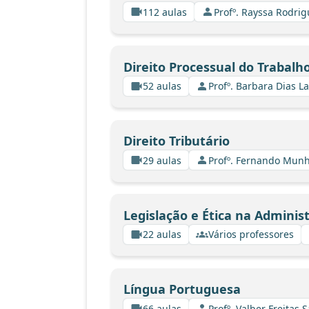
112 aulas
Profº. Rayssa Rodri
Direito Processual do Trabalh
52 aulas
Profº. Barbara Dias L
Direito Tributário
29 aulas
Profº. Fernando Mun
Legislação e Ética na Adminis
22 aulas
Vários professores
Língua Portuguesa
66 aulas
Profº. Valber Freitas 