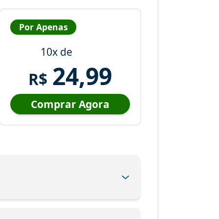
Por Apenas
10x de
24,99
R$
Comprar Agora