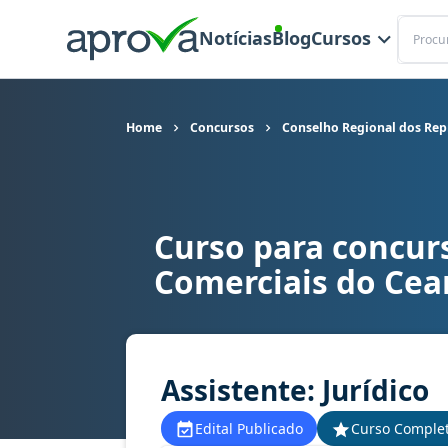
Buscar
Notícias
Blog
Cursos
Home
Concursos
Conselho Regional dos Rep
Curso para concur
Curso para concurso CORE CE - Conselho Regiona
Comerciais do Cea
Assistente: Jurídico
Edital Publicado
Curso Comple