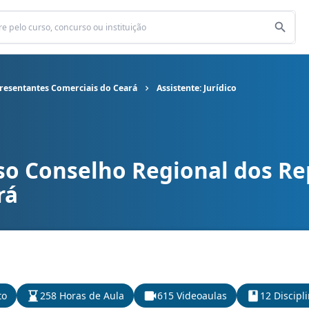
resentantes Comerciais do Ceará
Assistente: Jurídico
so Conselho Regional dos R
l dos Representantes Comerciais do Ceará cargo Assistente: Jurí
rá
to
258 Horas de Aula
615 Videoaulas
12 Discipl