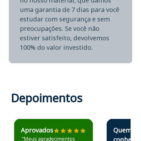
no nosso material, que damos
uma garantia de 7 dias para você
estudar com segurança e sem
preocupações. Se você não
estiver satisfeito, devolvemos
100% do valor investido.
Depoimentos
Estudante José recomenda o Aprova Concursos em depoime
Estudante Elais
Aprovados
Quem
“Meus agradecimentos
conhece,