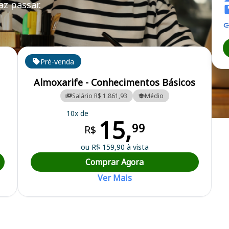
z passar.
SPNOR/RJ
Pré-venda
Almoxarife - Conhecimentos Básicos
Salário R$ 1.861,93
Médio
10x de
15,
o Multifinalitário no Noroeste
99
R$
ou R$ 159,90 à vista
Comprar Agora
Ver Mais