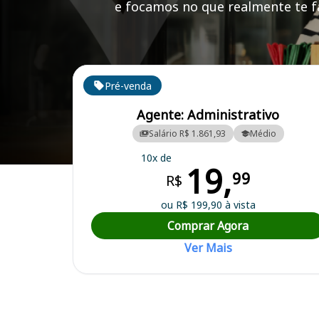
e focamos no que realmente te fa
Cursos em destaque para passar no concurso CON
Pré-venda
Agente: Administrativo
Salário R$ 1.861,93
Médio
10x de
19,
Curso Preparatório para o Concurso CONSPNOR/RJ - Consórcio Públic
99
R$
ou R$ 199,90 à vista
Comprar Agora
Ver Mais