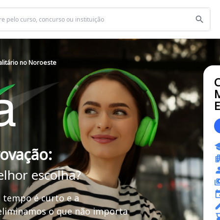
alitário no Noroeste
C
M
E
rovação:
elhor escolha?
 tempo é curto e a
 eliminamos o que não importa