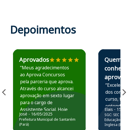
Depoimentos
Estudante José recomenda o Aprova Concursos em depoime
Estudante Elais
Aprovados
Quem
“Meus agradecimentos
conhece,
ao Aprova Concursos
aprova
pela parceria que aprova.
“Excelente 
Através do curso alcancei
dos conteú
aprovação em sexto lugar
curso, ficou
para o cargo de
entender e
Assistente Social. Hoje
Elais - 15/07
prática atr
José - 16/05/2025
SGC: SEC BA - 
estou atuando na
resolução 
Prefeitura Municipal de Santarém
Educação Básic
Prefeitura de Santarém.
(Pará)
Inglesa (Edital
questões.”