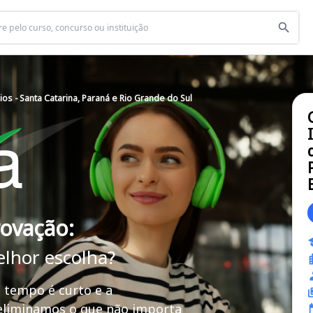
os - Santa Catarina, Paraná e Rio Grande do Sul
rovação:
elhor escolha?
 tempo é curto e a
 eliminamos o que não importa