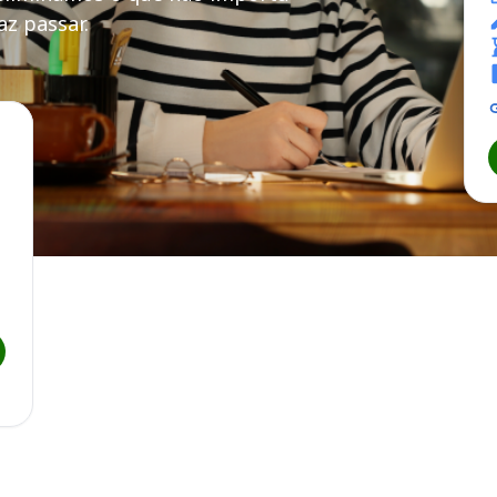
z passar.
AD SC PR RS
erestadual e Intermunicipal de Municípios - Santa Catarina, Paran