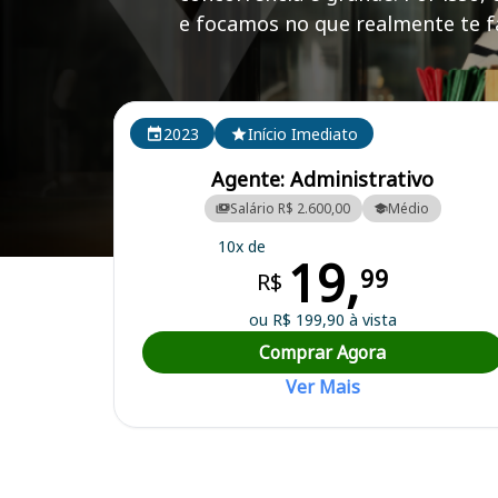
e focamos no que realmente te fa
Cursos em destaque para passar no concurso CONS
2023
Início Imediato
Agente: Administrativo
Salário R$ 2.600,00
Médio
10x de
19,
Curso Preparatório para o Concurso CONSAD SC PR RS - Consórcio Int
99
R$
ou R$ 199,90 à vista
Comprar Agora
Ver Mais