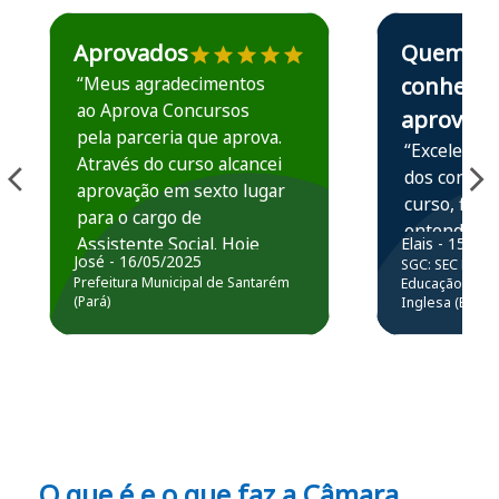
Estudante José recomenda o Aprova Concursos em depoime
Estudante Elais
Aprovados
Quem
“Meus agradecimentos
conhece,
ao Aprova Concursos
aprova
pela parceria que aprova.
“Excelente 
Através do curso alcancei
dos conteú
aprovação em sexto lugar
curso, ficou
para o cargo de
entender e
Assistente Social. Hoje
Elais - 15/07
prática atr
José - 16/05/2025
SGC: SEC BA - 
estou atuando na
resolução 
Prefeitura Municipal de Santarém
Educação Básic
Prefeitura de Santarém.
(Pará)
Inglesa (Edital
questões.”
Obrigado ao professores
e ao APROVA!”
O que é e o que faz a Câmara