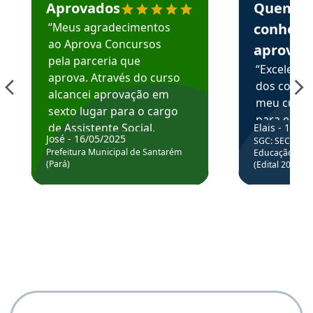
Aprovados
Quem
“Meus agradecimentos
conhece
ao Aprova Concursos
aprova
pela parceria que
“Excelente
aprova. Através do curso
dos conte
alcancei aprovação em
meu curso,
sexto lugar para o cargo
para enten
de Assistente Social.
Elais - 15/07
colocar em
José - 16/05/2025
SGC: SEC BA - 
Hoje estou atuando na
através da
Prefeitura Municipal de Santarém
Educação Básic
Prefeitura de Santarém.
(Pará)
(Edital 2025_0
de questõe
Obrigado ao professores
e ao APROVA!”