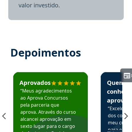
valor investido.
Depoimentos
Estudante José recomenda o Aprova Concursos em depoime
Estudante Elai
Aprovados
Quem
“Meus agradecimentos
conhece
ao Aprova Concursos
aprova
pela parceria que
“Excelente
aprova. Através do curso
dos conte
alcancei aprovação em
meu curso,
sexto lugar para o cargo
para enten