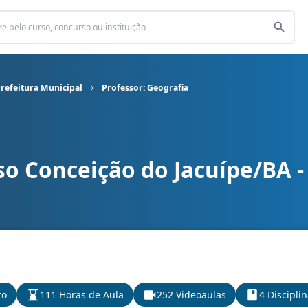
Prefeitura Municipal
Professor: Geografia
o Conceição do Jacuípe/BA -
Prefeitura Municipal cargo Professor: Geografia
to
111 Horas de Aula
252 Videoaulas
4 Discipli