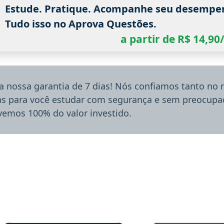
Estude. Pratique. Acompanhe seu desempe
Tudo isso no Aprova Questões.
a partir de R$ 14,9
a nossa garantia de 7 dias! Nós confiamos tanto no
ias para você estudar com segurança e sem preocupaç
lvemos 100% do valor investido.