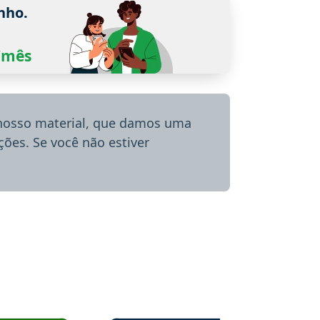
nho.
0/mês
 nosso material, que damos uma
ões. Se você não estiver