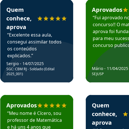
rsos em depoimento
Estudante Sergio recomenda o Aprova Concursos em depoimento
Estudante Mário reco
Quem
Aprovados
conhece,
“Fui aprovado n
concurso!! O mat
aprova
aprova foi fund
“Excelente essa aula,
para meu suces
consegui assimilar todos
concurso publico
os conteúdos
explicados.”
Sergio - 14/07/2025
Mário - 11/04/2025
SGC: CBM RJ - Soldado (Edital
2025_001)
SEJUSP
rsos em depoimento
Estudante Cicero recomenda o Aprova Concursos em depoimento
Estudante Henrique r
Aprovados
Quem
“Meu nome é Cícero, sou
conhece,
professor de Matemática
aprova
e há uns 4 anos que