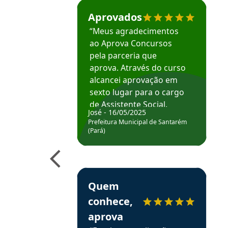
Estudante José recomenda o Aprova Concu
Aprovados
“Meus agradecimentos
ao Aprova Concursos
pela parceria que
aprova. Através do curso
alcancei aprovação em
sexto lugar para o cargo
de Assistente Social.
José - 16/05/2025
Hoje estou atuando na
Prefeitura Municipal de Santarém
Prefeitura de Santarém.
(Pará)
Obrigado ao professores
e ao APROVA!”
Estudante Elais recomenda o Aprova Concu
Quem
conhece,
aprova