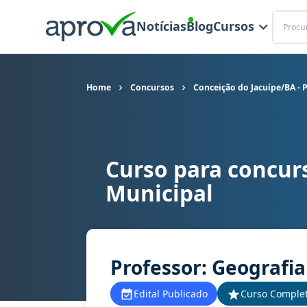
Buscar
Notícias
Blog
Cursos
Home
Concursos
Conceição do Jacuípe/BA - 
Curso para concurs
Curso para concurso Conceição do Jacuípe/BA - 
Municipal
Professor: Geografia
Edital Publicado
Curso Comple