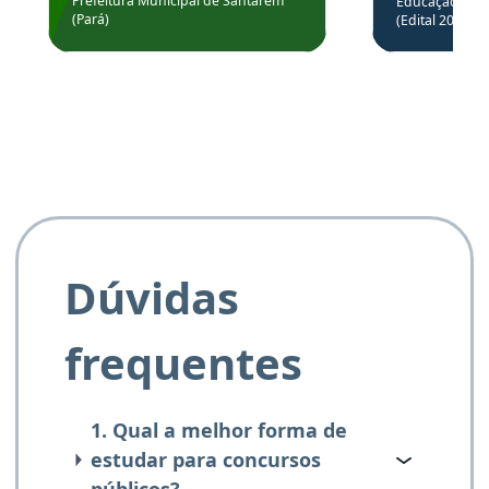
através da
Prefeitura Municipal de Santarém
Educação Básic
Prefeitura de Santarém.
(Pará)
(Edital 2025_0
de questõe
Obrigado ao professores
e ao APROVA!”
Dúvidas
frequentes
1. Qual a melhor forma de
estudar para concursos
públicos?