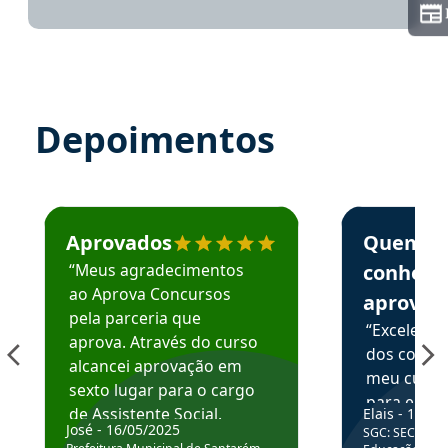
Depoimentos
Estudante José recomenda o Aprova Concursos em depoime
Estudante Elai
Aprovados
Quem
“Meus agradecimentos
conhece
ao Aprova Concursos
aprova
pela parceria que
“Excelente
aprova. Através do curso
dos conte
alcancei aprovação em
meu curso,
sexto lugar para o cargo
para enten
de Assistente Social.
Elais - 15/07
colocar em
José - 16/05/2025
SGC: SEC BA - 
Hoje estou atuando na