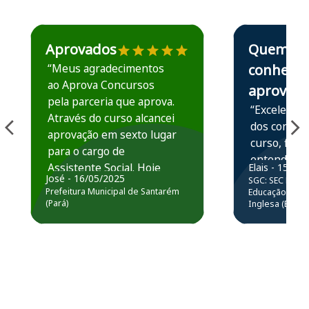
Estudante José recomenda o Aprova Concursos em depoime
Estudante Elais
Aprovados
Quem
“Meus agradecimentos
conhece,
ao Aprova Concursos
aprova
pela parceria que aprova.
“Excelente 
Através do curso alcancei
dos conteú
aprovação em sexto lugar
curso, ficou
para o cargo de
entender e
Assistente Social. Hoje
Elais - 15/07
prática atr
José - 16/05/2025
SGC: SEC BA - 
estou atuando na
resolução 
Prefeitura Municipal de Santarém
Educação Básic
Prefeitura de Santarém.
(Pará)
Inglesa (Edital
questões.”
Obrigado ao professores
e ao APROVA!”