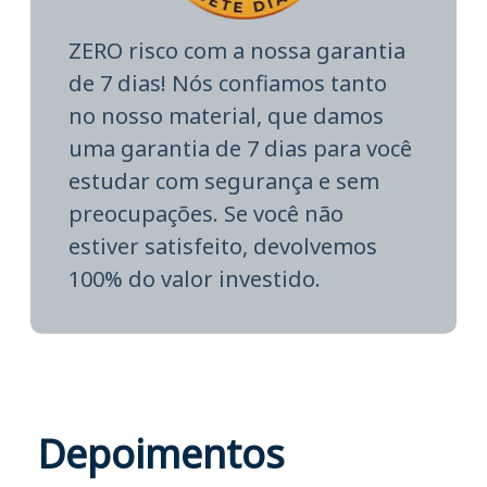
ZERO risco com a nossa garantia
de 7 dias! Nós confiamos tanto
no nosso material, que damos
uma garantia de 7 dias para você
estudar com segurança e sem
preocupações. Se você não
estiver satisfeito, devolvemos
100% do valor investido.
Depoimentos