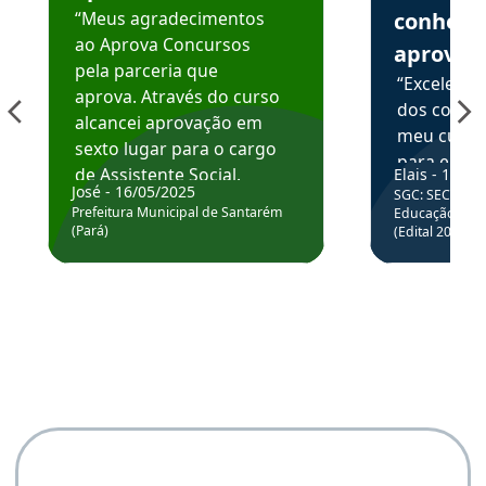
“Meus agradecimentos
conhece
ao Aprova Concursos
aprova
pela parceria que
“Excelente
aprova. Através do curso
dos conte
alcancei aprovação em
meu curso,
sexto lugar para o cargo
para enten
de Assistente Social.
Elais - 15/07
colocar em
José - 16/05/2025
SGC: SEC BA - 
Hoje estou atuando na
através da
Prefeitura Municipal de Santarém
Educação Básic
Prefeitura de Santarém.
(Pará)
(Edital 2025_0
de questõe
Obrigado ao professores
e ao APROVA!”