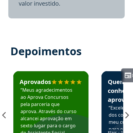
valor investido.
Depoimentos
Estudante José recomenda o Aprova Concursos em depoime
Estudante Elai
Aprovados
Quem
“Meus agradecimentos
conhece
ao Aprova Concursos
aprova
pela parceria que
“Excelente
aprova. Através do curso
dos conte
alcancei aprovação em
meu curso,
sexto lugar para o cargo
para enten
de Assistente Social.
Elais - 15/07