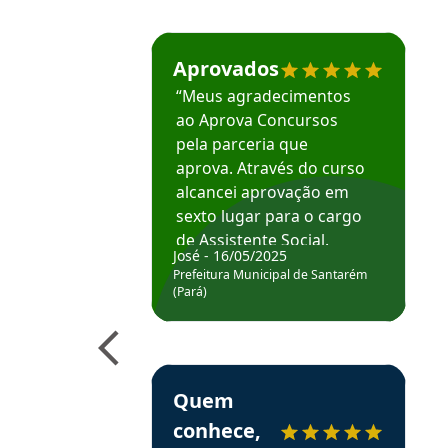
Estudante José recomenda o Aprova Concu
Aprovados
“Meus agradecimentos
ao Aprova Concursos
pela parceria que
aprova. Através do curso
alcancei aprovação em
sexto lugar para o cargo
de Assistente Social.
José - 16/05/2025
Hoje estou atuando na
Prefeitura Municipal de Santarém
Prefeitura de Santarém.
(Pará)
Obrigado ao professores
e ao APROVA!”
Estudante Elais recomenda o Aprova Concu
Quem
conhece,