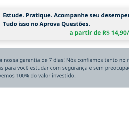
Estude. Pratique. Acompanhe seu desempe
Tudo isso no Aprova Questões.
a partir de R$ 14,9
a nossa garantia de 7 dias! Nós confiamos tanto no
ias para você estudar com segurança e sem preocupaç
lvemos 100% do valor investido.