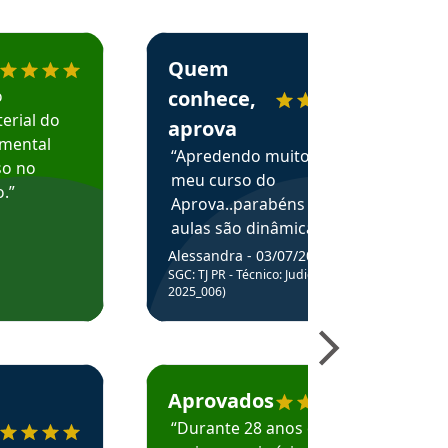
menda o Aprova Concursos em depoimento
Estudante Alessandra recomenda o Aprova 
Quem
o
conhece,
erial do
aprova
amental
“Apredendo muito no
so no
meu curso do
.”
Aprova..parabéns pelas
aulas são dinâmicas e
me ajudam a entender
Alessandra - 03/07/2025
melhor os assuntos.”
SGC: TJ PR - Técnico: Judiciário (Edital
2025_006)
ecomenda o Aprova Concursos em depoimento
Estudante Caio recomenda o Aprova Concur
Aprovados
“Durante 28 anos e