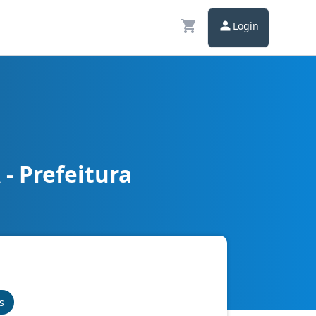
Login
- Prefeitura
s