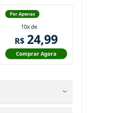
Por Apenas
10x de
24,99
R$
Comprar Agora