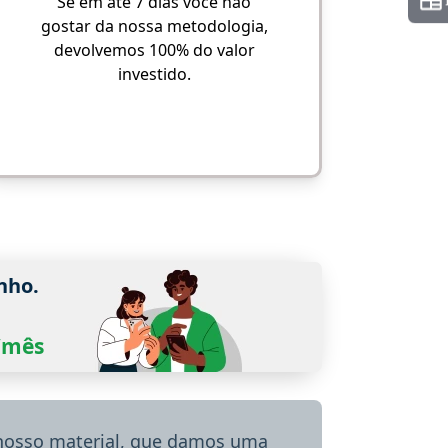
Se em até 7 dias você não
gostar da nossa metodologia,
devolvemos 100% do valor
investido.
nho.
0/mês
 nosso material, que damos uma