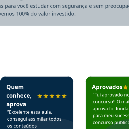
ias para você estudar com segurança e sem preocupaç
lvemos 100% do valor investido.
rsos em depoimento
Estudante Sergio recomenda o Aprova Concursos em depoimento
Estudante Mário reco
Quem
Aprovados
conhece,
“Fui aprovado n
concurso!! O mat
aprova
aprova foi fund
“Excelente essa aula,
para meu suces
consegui assimilar todos
concurso publico
os conteúdos