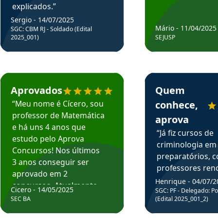
explicados.”
Sergio - 14/07/2025
Mário - 11/04/2025
SGC: CBM RJ - Soldado (Edital
2025_001)
SEJUSP
rsos em depoimento
Estudante Cicero recomenda o Aprova Concursos em depoimento
Estudante Henrique r
Aprovados
Quem
“Meu nome é Cícero, sou
conhece,
professor de Matemática
aprova
e há uns 4 anos que
“Já fiz cursos de
estudo pelo Aprova
criminologia em
Concursos! Nos últimos
preparatórios, 
3 anos conseguir ser
professores re
aprovado em 2
fiz curso em pós
Henrique - 04/07/2
concursos. Atualmente,
Cicero - 14/05/2025
graduação. Poré
SGC: PF - Delegado: Pol
estou atuando como
SEC BA
(Edital 2025_001_2)
Professor do Apr
professor de Matemática
sem dúvida, o m