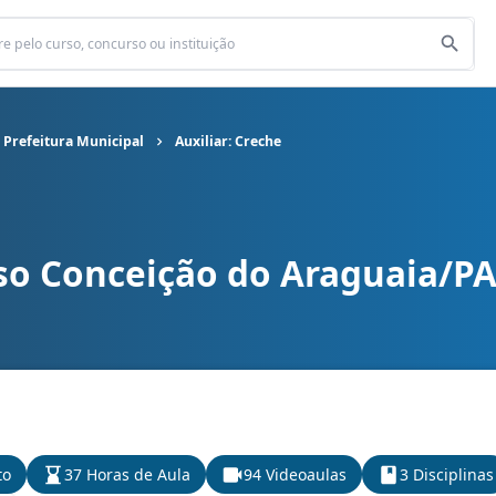
 Prefeitura Municipal
Auxiliar: Creche
o Conceição do Araguaia/PA 
 Prefeitura Municipal cargo Auxiliar: Creche
to
37 Horas de Aula
94 Videoaulas
3 Disciplinas