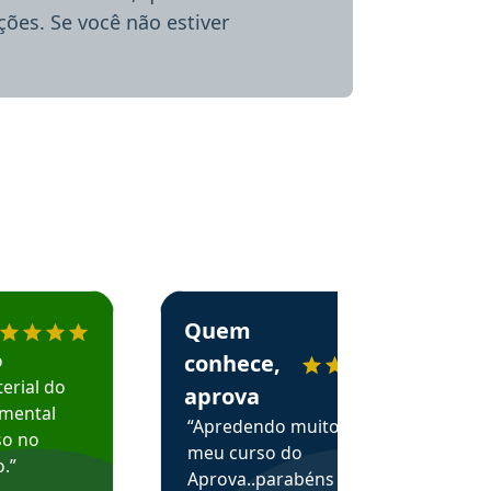
ões. Se você não estiver
menda o Aprova Concursos em depoimento
Estudante Alessandra recomenda o Aprova 
Quem
o
conhece,
erial do
aprova
amental
“Apredendo muito no
so no
meu curso do
.”
Aprova..parabéns pelas