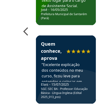
sexto lugar para o cargo
de Assistente Social.
José - 16/05/2025
Hoje estou atuando na
Prefeitura Municipal de Santarém
Prefeitura de Santarém.
(Pará)
Obrigado ao professores
e ao APROVA!”
Estudante Elais recomenda o Aprova Concu
Quem
conhece,
aprova
“Excelente explicação
dos conteúdos no meu
curso, ficou leve para
entender e colocar em
Elais - 15/07/2025
prática através da
SGC: SEC BA - Professor: Educação
resolução de questões.”
Básica - Língua Inglesa (Edital
2025_013_pss)