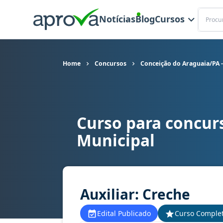
Buscar
Notícias
Blog
Cursos
Home
Concursos
Conceição do Araguaia/PA -
Curso para concurs
Curso para concurso Conceição do Araguaia/PA -
Municipal
Auxiliar: Creche
Edital Publicado
Curso Comple