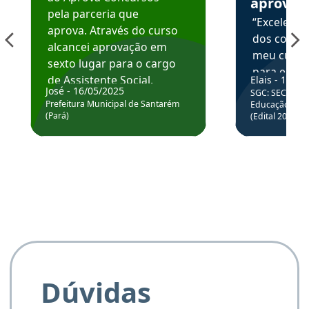
aprova
pela parceria que
“Excelente
aprova. Através do curso
dos conte
alcancei aprovação em
meu curso,
sexto lugar para o cargo
para enten
de Assistente Social.
Elais - 15/07
colocar em
José - 16/05/2025
SGC: SEC BA - 
Hoje estou atuando na
através da
Prefeitura Municipal de Santarém
Educação Básic
Prefeitura de Santarém.
(Pará)
(Edital 2025_0
de questõe
Obrigado ao professores
e ao APROVA!”
Dúvidas