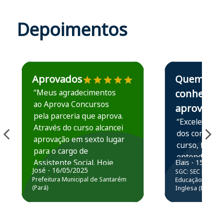
Depoimentos
Estudante José recomenda o Aprova Concursos em depoime
Estudante Elais
Aprovados
Quem
“Meus agradecimentos
conhece,
ao Aprova Concursos
aprova
pela parceria que aprova.
“Excelente 
Através do curso alcancei
dos conteú
aprovação em sexto lugar
curso, ficou
para o cargo de
entender e
Assistente Social. Hoje
Elais - 15/07
prática atr
José - 16/05/2025
SGC: SEC BA - 
estou atuando na
resolução 
Prefeitura Municipal de Santarém
Educação Básic
Prefeitura de Santarém.
(Pará)
Inglesa (Edital
questões.”
Obrigado ao professores
e ao APROVA!”