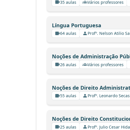
35 aulas
Vários professores
Língua Portuguesa
64 aulas
Profº. Nelson Atilio Sa
Noções de Administração Públ
26 aulas
Vários professores
Noções de Direito Administrat
55 aulas
Profº. Leonardo Secas
Noções de Direito Constitucio
25 aulas
Profº. Julio Cesar Hid