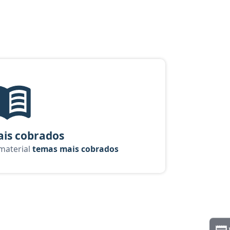
urso Analista: Gestão e Governança de Tecnologia da Informação - 
Temas mais cobrados, material gratuito do Aprova Concursos pa
is cobrados
 material
temas mais cobrados