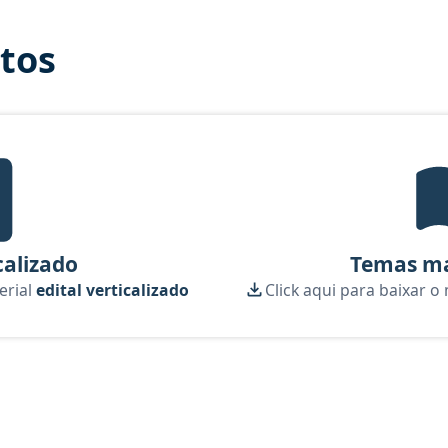
itos
tal Verticalizado, material gratuito do Aprova Concursos para o c
calizado
Temas ma
erial
edital verticalizado
Click aqui para baixar o