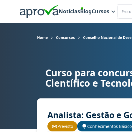
Buscar
Notícias
Blog
Cursos
Home
Concursos
Conselho Nacional de Desen
Curso para concur
Curso para concurso CNPQ - Conselho Nacional 
Científico e Tecno
Analista: Gestão e 
Previsto
Conhecimentos Básico