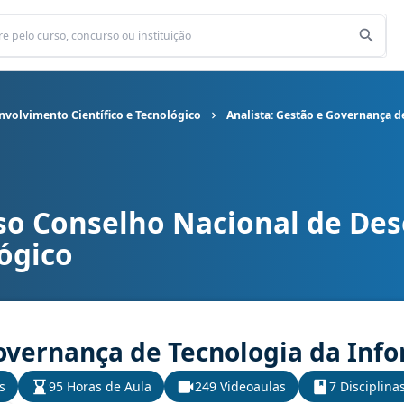
volvimento Científico e Tecnológico
Analista: Gestão e Governança 
so Conselho Nacional de De
de Desenvolvimento Científico e Tecnológico cargo Analista: Gest
lógico
Governança de Tecnologia da Inf
s
95 Horas de Aula
249 Videoaulas
7 Disciplina