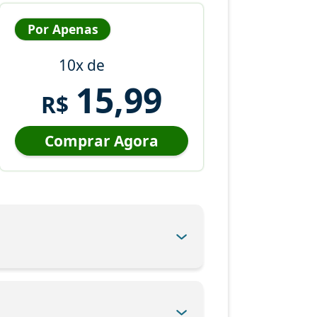
Por Apenas
10x de
15,99
R$
Comprar Agora