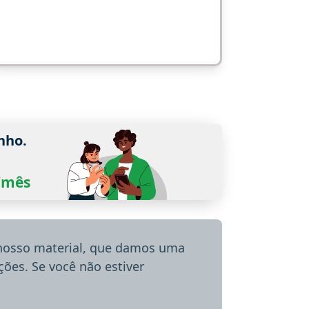
nho.
0/mês
 nosso material, que damos uma
ões. Se você não estiver