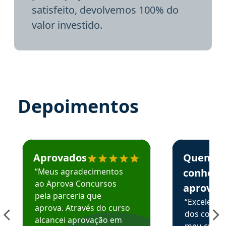
satisfeito, devolvemos 100% do
valor investido.
Depoimentos
Estudante José recomenda o Aprova Concursos em depoime
Estudante Elai
Aprovados
Quem
“Meus agradecimentos
conhece
ao Aprova Concursos
aprova
pela parceria que
“Excelente
aprova. Através do curso
dos conte
alcancei aprovação em