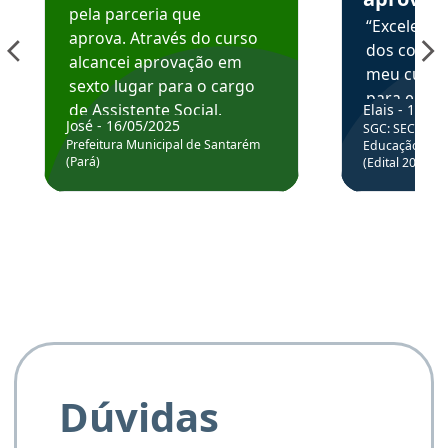
pela parceria que
“Excelente
aprova. Através do curso
dos conte
alcancei aprovação em
meu curso,
sexto lugar para o cargo
para enten
de Assistente Social.
Elais - 15/07
colocar em
José - 16/05/2025
SGC: SEC BA - 
Hoje estou atuando na
através da
Prefeitura Municipal de Santarém
Educação Básic
Prefeitura de Santarém.
(Pará)
(Edital 2025_0
de questõe
Obrigado ao professores
e ao APROVA!”
Dúvidas