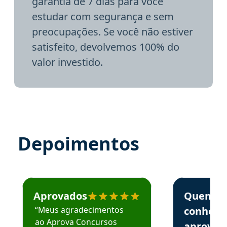
garantia de 7 dias para você
estudar com segurança e sem
preocupações. Se você não estiver
satisfeito, devolvemos 100% do
valor investido.
Depoimentos
Estudante José recomenda o Aprova Concursos em depoime
Estudante Elai
Aprovados
Quem
“Meus agradecimentos
conhece
ao Aprova Concursos
aprova