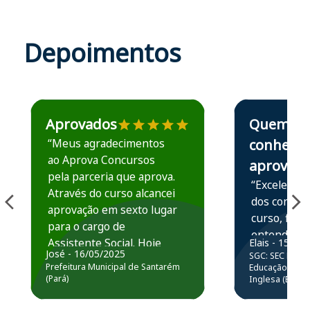
Depoimentos
Estudante José recomenda o Aprova Concursos em depoime
Estudante Elais
Aprovados
Quem
“Meus agradecimentos
conhece,
ao Aprova Concursos
aprova
pela parceria que aprova.
“Excelente 
Através do curso alcancei
dos conteú
aprovação em sexto lugar
curso, ficou
para o cargo de
entender e
Assistente Social. Hoje
Elais - 15/07
prática atr
José - 16/05/2025
SGC: SEC BA - 
estou atuando na
resolução 
Prefeitura Municipal de Santarém
Educação Básic
Prefeitura de Santarém.
(Pará)
Inglesa (Edital
questões.”
Obrigado ao professores
e ao APROVA!”