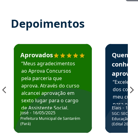
Depoimentos
Estudante José recomenda o Aprova Concursos em depoime
Estudante Elai
Aprovados
Quem
“Meus agradecimentos
conhece
ao Aprova Concursos
aprova
pela parceria que
“Excelente
aprova. Através do curso
dos conte
alcancei aprovação em
meu curso,
sexto lugar para o cargo
para enten
de Assistente Social.
Elais - 15/07
colocar em
José - 16/05/2025
SGC: SEC BA - 
Hoje estou atuando na
através da
Prefeitura Municipal de Santarém
Educação Básic
Prefeitura de Santarém.
(Pará)
(Edital 2025_0
de questõe
Obrigado ao professores
e ao APROVA!”