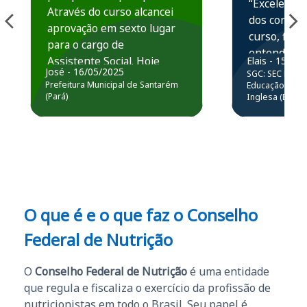
“Excelente 
Através do curso alcancei
dos conteú
aprovação em sexto lugar
curso, ficou
para o cargo de
entender e
Assistente Social. Hoje
Elais - 15/07
prática atr
José - 16/05/2025
SGC: SEC BA - 
estou atuando na
resolução 
Prefeitura Municipal de Santarém
Educação Básic
Prefeitura de Santarém.
(Pará)
Inglesa (Edital
questões.”
Obrigado ao professores
e ao APROVA!”
O que é e o que faz o Conselho
Federal de Nutrição
O
Conselho Federal de Nutrição
é uma entidade
que regula e fiscaliza o exercício da profissão de
nutricionistas em todo o Brasil. Seu papel é