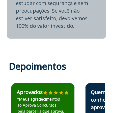
estudar com segurança e sem
preocupações. Se você não
estiver satisfeito, devolvemos
100% do valor investido.
Depoimentos
Estudante José recomenda o Aprova Concursos em depoime
Estudante Elais
Aprovados
Quem
“Meus agradecimentos
conhece,
ao Aprova Concursos
aprova
pela parceria que aprova.