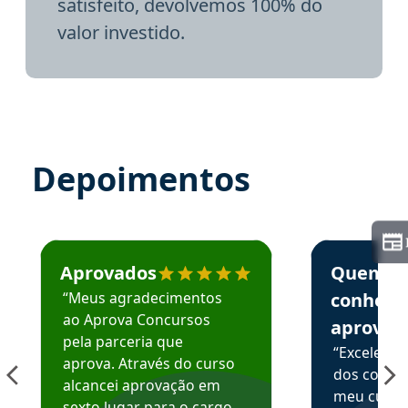
satisfeito, devolvemos 100% do
valor investido.
Depoimentos
Estudante José recomenda o Aprova Concursos em depoime
Estudante Elai
Aprovados
Quem
“Meus agradecimentos
conhece
ao Aprova Concursos
aprova
pela parceria que
“Excelente
aprova. Através do curso
dos conte
alcancei aprovação em
meu curso,
sexto lugar para o cargo