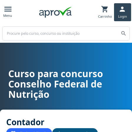
Menu
Carrinho
Login
Buscar
Curso para concurso
Curso para concurso CFN - Conselho Federal de Nutrição cargo Co
Conselho Federal de
Nutrição
Contador