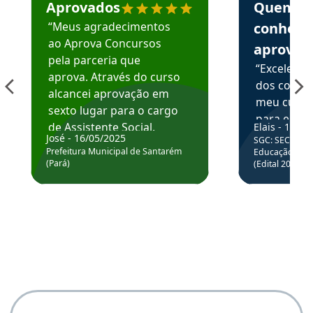
Aprovados
Quem
“Meus agradecimentos
conhece
ao Aprova Concursos
aprova
pela parceria que
“Excelente
aprova. Através do curso
dos conte
alcancei aprovação em
meu curso,
sexto lugar para o cargo
para enten
de Assistente Social.
Elais - 15/07
colocar em
José - 16/05/2025
SGC: SEC BA - 
Hoje estou atuando na
através da
Prefeitura Municipal de Santarém
Educação Básic
Prefeitura de Santarém.
(Pará)
(Edital 2025_0
de questõe
Obrigado ao professores
e ao APROVA!”