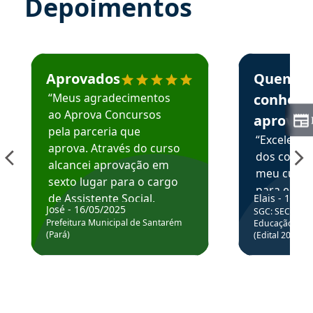
Depoimentos
Estudante José recomenda o Aprova Concursos em depoime
Estudante Elai
Aprovados
Quem
“Meus agradecimentos
conhece
ao Aprova Concursos
aprova
pela parceria que
“Excelente
aprova. Através do curso
dos conte
alcancei aprovação em
meu curso,
sexto lugar para o cargo
para enten
de Assistente Social.
Elais - 15/07
colocar em
José - 16/05/2025
SGC: SEC BA - 
Hoje estou atuando na
através da
Prefeitura Municipal de Santarém
Educação Básic
Prefeitura de Santarém.
(Pará)
(Edital 2025_0
de questõe
Obrigado ao professores
e ao APROVA!”