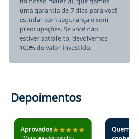
no nosso material, que damos
uma garantia de 7 dias para você
estudar com segurança e sem
preocupações. Se você não
estiver satisfeito, devolvemos
100% do valor investido.
Depoimentos
Estudante José recomenda o Aprova Concursos em depoime
Estudante Elais
Aprovados
Quem
“Meus agradecimentos
conhece,