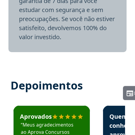
garantia de 7 dias para você
estudar com segurança e sem
preocupações. Se você não estiver
satisfeito, devolvemos 100% do
valor investido.
Depoimentos
Estudante José recomenda o Aprova Concursos em depoime
Estudante Elai
Aprovados
Quem
“Meus agradecimentos
conhece
ao Aprova Concursos
aprova