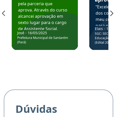
pela parceria que
“Excelente
aprova. Através do curso
dos conte
alcancei aprovação em
meu curso,
sexto lugar para o cargo
para enten
de Assistente Social.
Elais - 15/07
colocar em
José - 16/05/2025
SGC: SEC BA - 
Hoje estou atuando na
através da
Prefeitura Municipal de Santarém
Educação Básic
Prefeitura de Santarém.
(Pará)
(Edital 2025_0
de questõe
Obrigado ao professores
e ao APROVA!”
Dúvidas