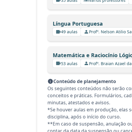
35 aulas
Vários professores
Língua Portuguesa
49 aulas
Profº. Nelson Atilio Sa
Matemática e Raciocínio Lógi
53 aulas
Profº. Braian Azael da
Conteúdo de planejamento
Os seguintes conteúdos não serão co
conceitos e práticas. Formulários, cadas
minutas, atestados e avisos.
*Se houver aulas em produção, elas se
disciplina, após o início do curso.
**Em caso de suspensão, anulação ou
contar da data da suspensão ou canc