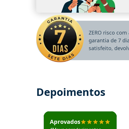
ZERO risco com 
garantia de 7 d
satisfeito, devo
Depoimentos
Estudante José recomenda o Aprova Concu
Aprovados