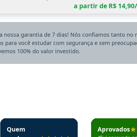
a partir de R$ 14,9
a nossa garantia de 7 dias! Nós confiamos tanto no
ias para você estudar com segurança e sem preocupaç
lvemos 100% do valor investido.
rsos em depoimento
Estudante Sergio recomenda o Aprova Concursos em depoimento
Estudante Mário reco
Quem
Aprovados