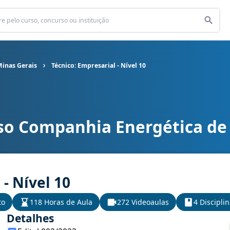
inas Gerais
Técnico: Empresarial - Nível 10
so Companhia Energética de
ergética de Minas Gerais cargo Técnico: Empresarial - Nível 10
 - Nível 10
to
118 Horas de Aula
272 Videoaulas
4 Discipli
Detalhes