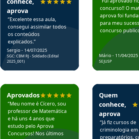
conhece,
“Fui aprovado n
concurso!! O mat
aprova
aprova foi fund
“Excelente essa aula,
para meu suces
consegui assimilar todos
concurso publico
os conteúdos
explicados.”
Sergio - 14/07/2025
Mário - 11/04/2025
SGC: CBM RJ - Soldado (Edital
2025_001)
SEJUSP
rsos em depoimento
Estudante Cicero recomenda o Aprova Concursos em depoimento
Estudante Henrique r
Aprovados
Quem
“Meu nome é Cícero, sou
conhece,
professor de Matemática
aprova
e há uns 4 anos que
“Já fiz cursos de
estudo pelo Aprova
criminologia em
Concursos! Nos últimos
preparatórios, 