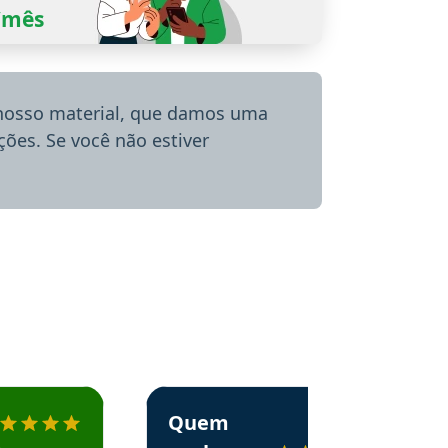
0/mês
 nosso material, que damos uma
ões. Se você não estiver
menda o Aprova Concursos em depoimento
Estudante Alessandra recomenda o Aprova 
Quem