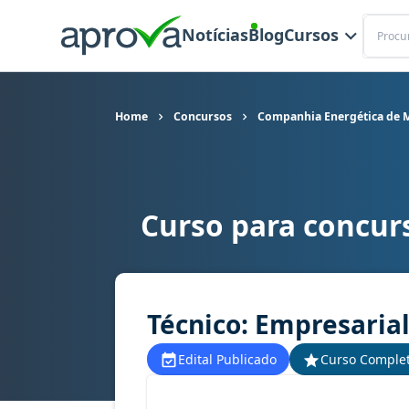
Buscar
Notícias
Blog
Cursos
Home
Concursos
Companhia Energética de M
Curso para concur
Curso para concurso Cemig (MG) - Companhia En
Técnico: Empresarial
Edital Publicado
Curso Comple