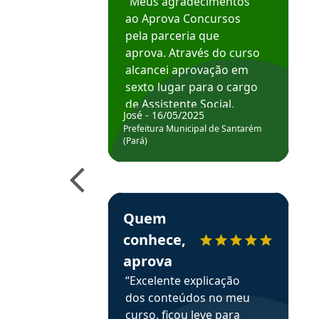
“Meus agradecimentos
ao Aprova Concursos
pela parceria que
aprova. Através do curso
alcancei aprovação em
sexto lugar para o cargo
de Assistente Social.
José - 16/05/2025
Hoje estou atuando na
Prefeitura Municipal de Santarém
Prefeitura de Santarém.
(Pará)
Obrigado ao professores
e ao APROVA!”
Estudante Elais recomenda o Aprova Concu
Quem
conhece,
aprova
“Excelente explicação
dos conteúdos no meu
curso, ficou leve para