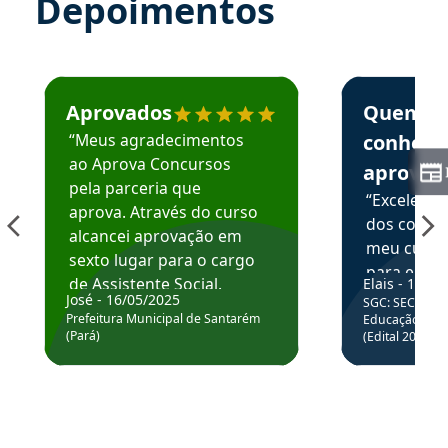
Depoimentos
Estudante José recomenda o Aprova Concursos em depoime
Estudante Elai
Aprovados
Quem
“Meus agradecimentos
conhece
ao Aprova Concursos
aprova
pela parceria que
“Excelente
aprova. Através do curso
dos conte
alcancei aprovação em
meu curso,
sexto lugar para o cargo
para enten
de Assistente Social.
Elais - 15/07
colocar em
José - 16/05/2025
SGC: SEC BA - 
Hoje estou atuando na
através da
Prefeitura Municipal de Santarém
Educação Básic
Prefeitura de Santarém.
(Pará)
(Edital 2025_0
de questõe
Obrigado ao professores
e ao APROVA!”