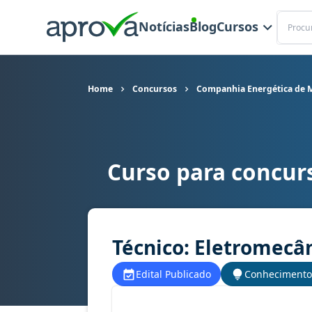
Buscar
Notícias
Blog
Cursos
Home
Concursos
Companhia Energética de M
Curso para concur
Curso para concurso Cemig (MG) - Companhia En
Técnico: Eletromecâ
Edital Publicado
Conhecimento