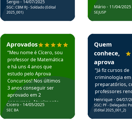
Sergio - 14/07/2025
Mário - 11/04/2025
SGC: CBM RJ - Soldado (Edital
2025_001)
SEJUSP
rsos em depoimento
Estudante Cicero recomenda o Aprova Concursos em depoimento
Estudante Henrique r
Aprovados
Quem
“Meu nome é Cícero, sou
conhece,
professor de Matemática
aprova
e há uns 4 anos que
“Já fiz cursos de
estudo pelo Aprova
criminologia em
Concursos! Nos últimos
preparatórios, 
3 anos conseguir ser
professores re
aprovado em 2
fiz curso em pós
Henrique - 04/07/2
concursos. Atualmente,
Cicero - 14/05/2025
graduação. Poré
SGC: PF - Delegado: Pol
estou atuando como
SEC BA
(Edital 2025_001_2)
Professor do Apr
professor de Matemática
sem dúvida, o m
do Estado da Bahia que
todos na discipl
fui aprovado estudando