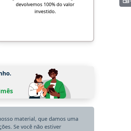
devolvemos 100% do valor
investido.
nho.
0/mês
 nosso material, que damos uma
ões. Se você não estiver