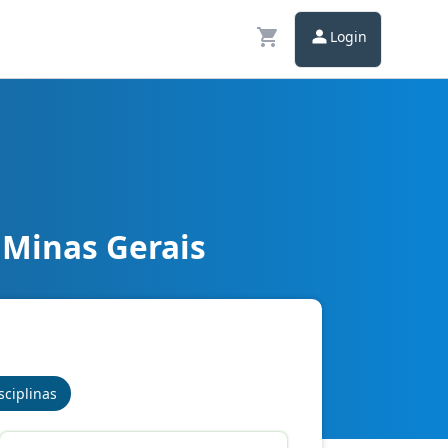
Login
 Minas Gerais
imentos Básicos
sciplinas