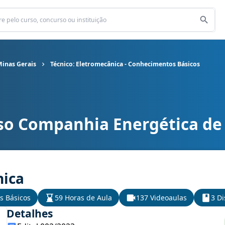
inas Gerais
Técnico: Eletromecânica - Conhecimentos Básicos
so Companhia Energética de
ergética de Minas Gerais cargo Técnico: Eletromecânica - Conhec
nica
s Básicos
59 Horas de Aula
137 Videoaulas
3 Di
Detalhes