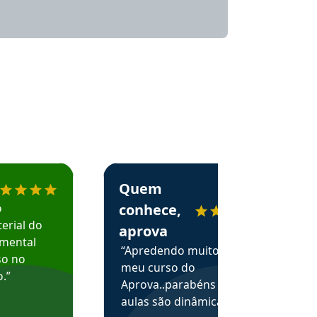
menda o Aprova Concursos em depoimento
Estudante Alessandra recomenda o Aprova 
Quem
o
conhece,
erial do
aprova
amental
“Apredendo muito no
so no
meu curso do
.”
Aprova..parabéns pelas
aulas são dinâmicas e