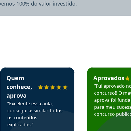
lvemos 100% do valor investido.
rsos em depoimento
Estudante Sergio recomenda o Aprova Concursos em depoimento
Estudante Mário reco
Quem
Aprovados
conhece,
“Fui aprovado n
concurso!! O mat
aprova
aprova foi fund
“Excelente essa aula,
para meu suces
consegui assimilar todos
concurso publico
os conteúdos
explicados.”