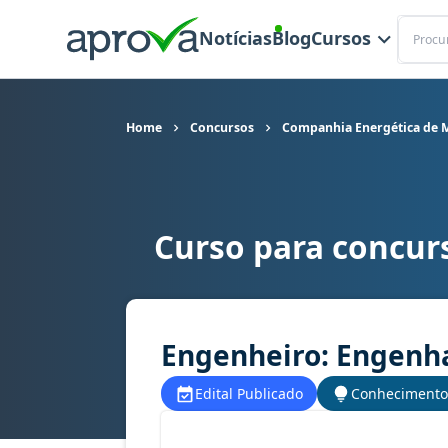
Buscar
Notícias
Blog
Cursos
Home
Concursos
Companhia Energética de M
Curso para concur
Curso para concurso Cemig (MG) - Companhia E
Engenheiro: Engenh
Edital Publicado
Conhecimento