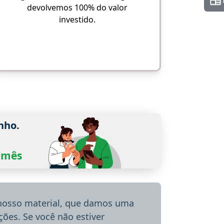
devolvemos 100% do valor
investido.
nho.
0/mês
 nosso material, que damos uma
ões. Se você não estiver