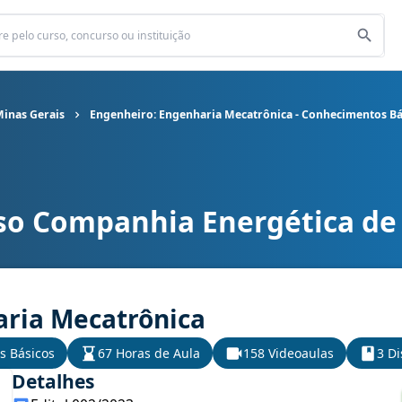
inas Gerais
Engenheiro: Engenharia Mecatrônica - Conhecimentos Bá
so Companhia Energética de
nergética de Minas Gerais cargo Engenheiro: Engenharia Mecatrô
aria Mecatrônica
s Básicos
67 Horas de Aula
158 Videoaulas
3 Di
Detalhes