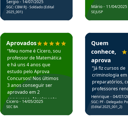
Sergio - 14/07/2025
Mário - 11/04/2025
SGC: CBM RJ - Soldado (Edital
2025_001)
SEJUSP
rsos em depoimento
Estudante Cicero recomenda o Aprova Concursos em depoimento
Estudante Henrique r
Aprovados
Quem
“Meu nome é Cícero, sou
conhece,
professor de Matemática
aprova
e há uns 4 anos que
“Já fiz cursos de
estudo pelo Aprova
criminologia em
Concursos! Nos últimos
preparatórios, 
3 anos conseguir ser
professores re
aprovado em 2
fiz curso em pós
Henrique - 04/07/2
concursos. Atualmente,
Cicero - 14/05/2025
graduação. Poré
SGC: PF - Delegado: Pol
estou atuando como
SEC BA
(Edital 2025_001_2)
Professor do Apr
professor de Matemática
sem dúvida, o m
do Estado da Bahia que
todos na discipl
fui aprovado estudando