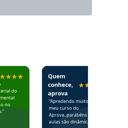
menda o Aprova Concursos em depoimento
Estudante Alessandra recomenda o Aprova 
Quem
o
conhece,
erial do
aprova
amental
“Apredendo muito no
so no
meu curso do
.”
Aprova..parabéns pelas
aulas são dinâmicas e