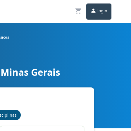
Login
sicos
 Minas Gerais
nica - Conhecimentos Básicos
sciplinas