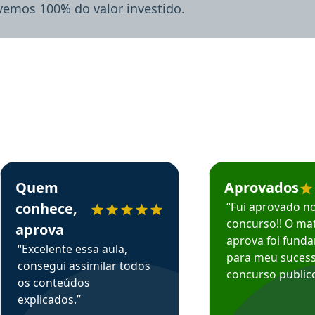
lvemos 100% do valor investido.
rsos em depoimento
Estudante Sergio recomenda o Aprova Concursos em depoimento
Estudante Mário reco
Quem
Aprovados
conhece,
“Fui aprovado n
concurso!! O mat
aprova
aprova foi fund
“Excelente essa aula,
para meu suces
consegui assimilar todos
concurso publico
os conteúdos
explicados.”