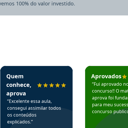
lvemos 100% do valor investido.
rsos em depoimento
Estudante Sergio recomenda o Aprova Concursos em depoimento
Estudante Mário reco
Quem
Aprovados
conhece,
“Fui aprovado n
concurso!! O mat
aprova
aprova foi fund
“Excelente essa aula,
para meu suces
consegui assimilar todos
concurso publico
os conteúdos
explicados.”