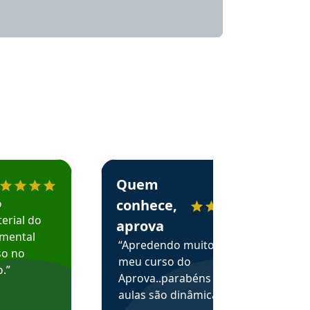
menda o Aprova Concursos em depoimento
Estudante Alessandra recomenda o Aprova 
Quem
o
conhece,
erial do
aprova
amental
“Apredendo muito no
so no
meu curso do
.”
Aprova..parabéns pelas
aulas são dinâmicas e