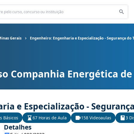
inas Gerais
Engenheiro: Engenharia e Especialização - Segurança do 
so Companhia Energética de
ergética de Minas Gerais cargo Engenheiro: Engenharia e Especia
ria e Especialização - Seguranç
s Básicos
67 Horas de Aula
158 Videoaulas
3 Di
Detalhes