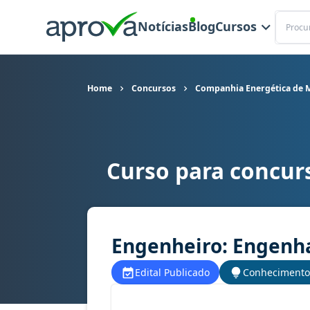
Buscar
Notícias
Blog
Cursos
Home
Concursos
Companhia Energética de M
Curso para concur
Curso para concurso Cemig (MG) - Companhia En
Engenheiro: Engenha
Edital Publicado
Conhecimento