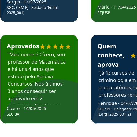
Sergio - 14/07/2025
Mário - 11/04/2025
SGC: CBM RJ - Soldado (Edital
2025_001)
SEJUSP
rsos em depoimento
Estudante Cicero recomenda o Aprova Concursos em depoimento
Estudante Henrique r
Aprovados
Quem
“Meu nome é Cícero, sou
conhece,
professor de Matemática
aprova
e há uns 4 anos que
“Já fiz cursos de
estudo pelo Aprova
criminologia em
Concursos! Nos últimos
preparatórios, 
3 anos conseguir ser
professores re
aprovado em 2
fiz curso em pós
Henrique - 04/07/2
concursos. Atualmente,
Cicero - 14/05/2025
graduação. Poré
SGC: PF - Delegado: Pol
estou atuando como
SEC BA
(Edital 2025_001_2)
Professor do Apr
professor de Matemática
sem dúvida, o m
do Estado da Bahia que
todos na discipl
fui aprovado estudando