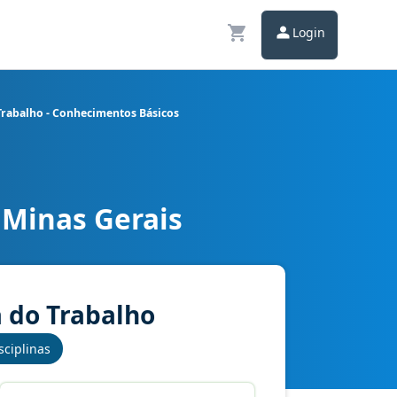
Login
Trabalho - Conhecimentos Básicos
 Minas Gerais
lização - Segurança do Trabalho - Conhecimentos Básicos
a do Trabalho
sciplinas