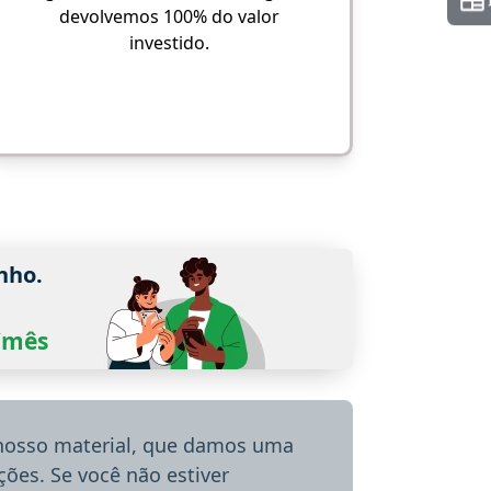
devolvemos 100% do valor
investido.
nho.
0/mês
 nosso material, que damos uma
ões. Se você não estiver