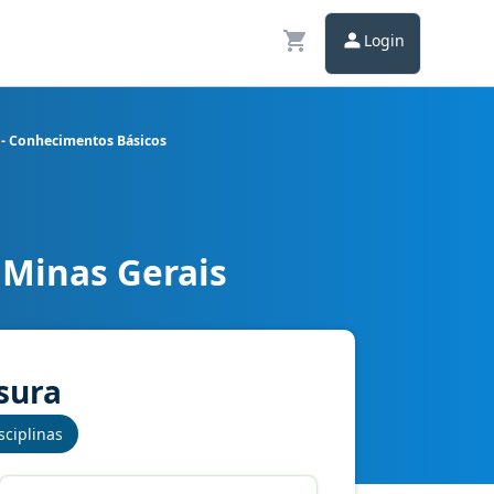
Login
 - Conhecimentos Básicos
 Minas Gerais
fica ou de Agrimensura - Conhecimentos Básicos
sura
sciplinas