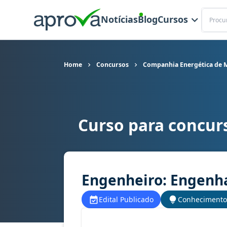
Buscar
Notícias
Blog
Cursos
Home
Concursos
Companhia Energética de M
Curso para concur
Curso para concurso Cemig (MG) - Companhia E
Engenheiro: Engenha
Edital Publicado
Conhecimento