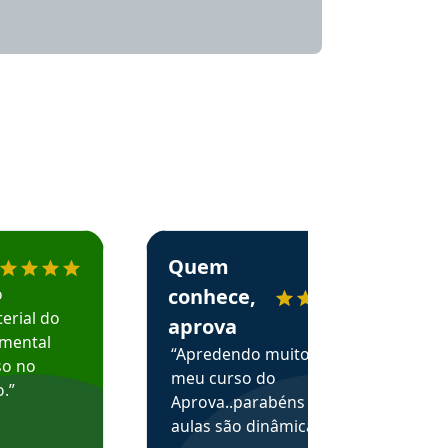
menda o Aprova Concursos em depoimento
Estudante Alessandra recomenda o Aprova 
Quem
o
conhece,
erial do
aprova
amental
“Apredendo muito no
so no
meu curso do
.”
Aprova..parabéns pelas
aulas são dinâmicas e