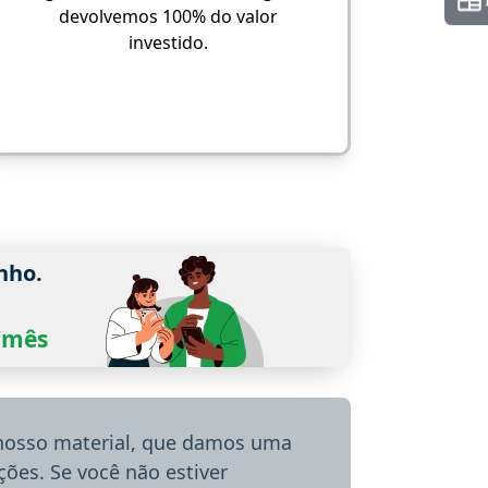
devolvemos 100% do valor
investido.
nho.
0/mês
 nosso material, que damos uma
ões. Se você não estiver