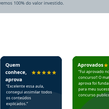
lvemos 100% do valor investido.
rsos em depoimento
Estudante Sergio recomenda o Aprova Concursos em depoimento
Estudante Mário reco
Quem
Aprovados
conhece,
“Fui aprovado n
concurso!! O mat
aprova
aprova foi fund
“Excelente essa aula,
para meu suces
consegui assimilar todos
concurso publico
os conteúdos
explicados.”