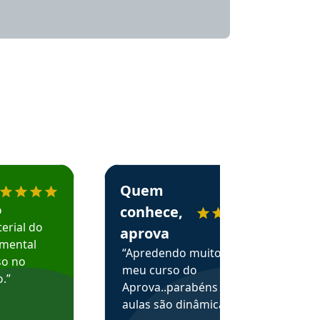
menda o Aprova Concursos em depoimento
Estudante Alessandra recomenda o Aprova 
Quem
o
conhece,
erial do
aprova
amental
“Apredendo muito no
so no
meu curso do
.”
Aprova..parabéns pelas
aulas são dinâmicas e