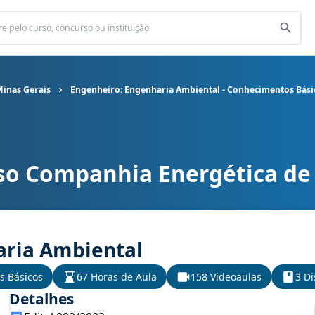
inas Gerais
Engenheiro: Engenharia Ambiental - Conhecimentos Bási
so Companhia Energética de
nergética de Minas Gerais cargo Engenheiro: Engenharia Ambient
aria Ambiental
s Básicos
67 Horas de Aula
158 Videoaulas
3 Di
Detalhes