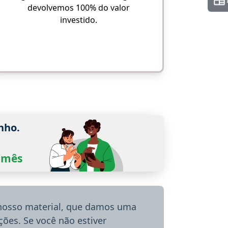
devolvemos 100% do valor
investido.
nho.
0/mês
 nosso material, que damos uma
ões. Se você não estiver