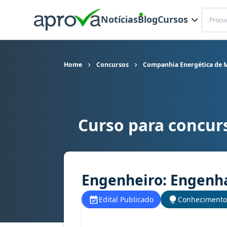
Buscar
Notícias
Blog
Cursos
Home
Concursos
Companhia Energética de M
Curso para concur
Curso para concurso Cemig (MG) - Companhia E
Engenheiro: Engenh
Edital Publicado
Conhecimento