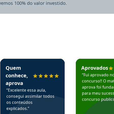
lvemos 100% do valor investido.
rsos em depoimento
Estudante Sergio recomenda o Aprova Concursos em depoimento
Estudante Mário reco
Quem
Aprovados
conhece,
“Fui aprovado n
concurso!! O mat
aprova
aprova foi fund
“Excelente essa aula,
para meu suces
consegui assimilar todos
concurso publico
os conteúdos
explicados.”