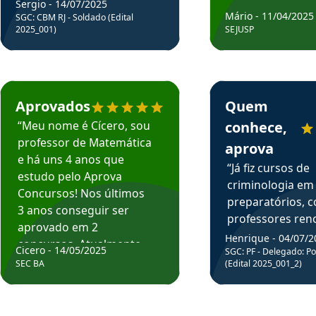
Sergio - 14/07/2025
Mário - 11/04/2025
SGC: CBM RJ - Soldado (Edital
2025_001)
SEJUSP
rsos em depoimento
Estudante Cicero recomenda o Aprova Concursos em depoimento
Estudante Henrique r
Aprovados
Quem
“Meu nome é Cícero, sou
conhece,
professor de Matemática
aprova
e há uns 4 anos que
“Já fiz cursos de
estudo pelo Aprova
criminologia em
Concursos! Nos últimos
preparatórios, 
3 anos conseguir ser
professores re
aprovado em 2
fiz curso em pós
Henrique - 04/07/2
concursos. Atualmente,
Cicero - 14/05/2025
graduação. Poré
SGC: PF - Delegado: Pol
estou atuando como
SEC BA
(Edital 2025_001_2)
Professor do Apr
professor de Matemática
sem dúvida, o m
do Estado da Bahia que
todos na discipl
fui aprovado estudando