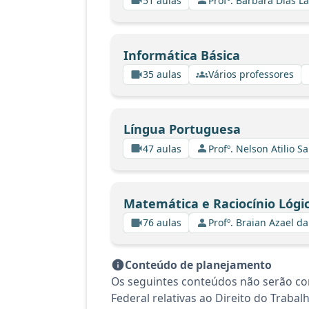
51 aulas
Profº. Barbara Dias L
Informática Básica
35 aulas
Vários professores
Língua Portuguesa
47 aulas
Profº. Nelson Atilio Sa
Matemática e Raciocínio Lógi
76 aulas
Profº. Braian Azael da
Conteúdo de planejamento
Os seguintes conteúdos não serão co
Federal relativas ao Direito do Traba