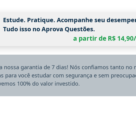
Estude. Pratique. Acompanhe seu desempe
Tudo isso no Aprova Questões.
a partir de R$ 14,9
a nossa garantia de 7 dias! Nós confiamos tanto no
ias para você estudar com segurança e sem preocupaç
lvemos 100% do valor investido.