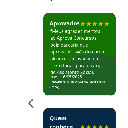
Estudante José recomenda o Aprova Concu
Aprovados
“Meus agradecimentos
ao Aprova Concursos
pela parceria que
aprova. Através do curso
alcancei aprovação em
sexto lugar para o cargo
de Assistente Social.
José - 16/05/2025
Hoje estou atuando na
Prefeitura Municipal de Santarém
Prefeitura de Santarém.
(Pará)
Obrigado ao professores
e ao APROVA!”
Estudante Elais recomenda o Aprova Concu
Quem
conhece,