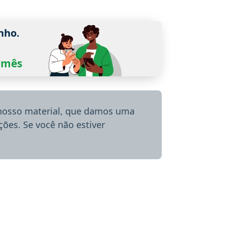
nho.
0/mês
 nosso material, que damos uma
ões. Se você não estiver