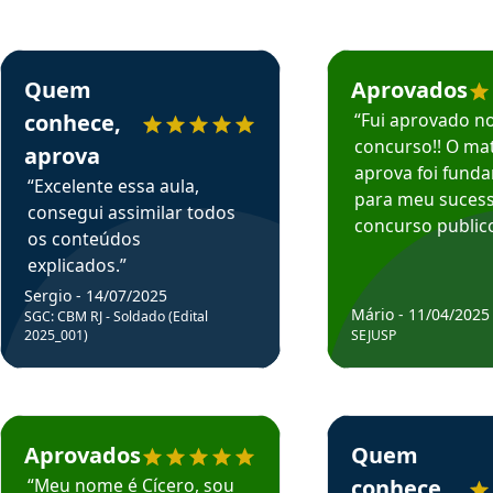
rsos em depoimento
Estudante Sergio recomenda o Aprova Concursos em depoimento
Estudante Mário reco
Quem
Aprovados
conhece,
“Fui aprovado n
concurso!! O mat
aprova
aprova foi fund
“Excelente essa aula,
para meu suces
consegui assimilar todos
concurso publico
os conteúdos
explicados.”
Sergio - 14/07/2025
Mário - 11/04/2025
SGC: CBM RJ - Soldado (Edital
2025_001)
SEJUSP
rsos em depoimento
Estudante Cicero recomenda o Aprova Concursos em depoimento
Estudante Henrique r
Aprovados
Quem
“Meu nome é Cícero, sou
conhece,