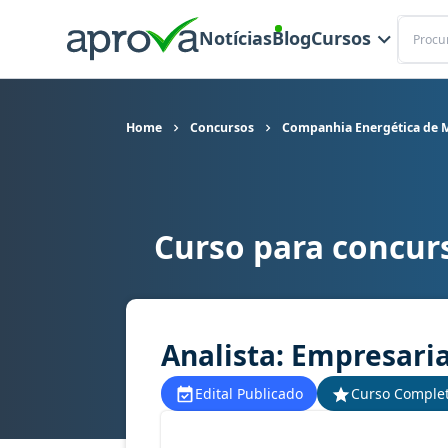
Buscar
Notícias
Blog
Cursos
Home
Concursos
Companhia Energética de M
Curso para concur
Curso para concurso Cemig (MG) - Companhia Ene
Analista: Empresarial
Edital Publicado
Curso Comple