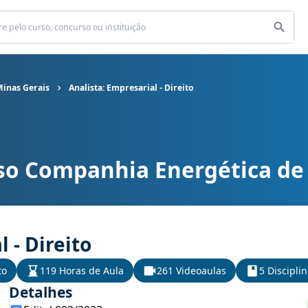
inas Gerais
Analista: Empresarial - Direito
so Companhia Energética de
rgética de Minas Gerais cargo Analista: Empresarial - Direito
 - Direito
to
119 Horas de Aula
261 Videoaulas
5 Discipli
Detalhes