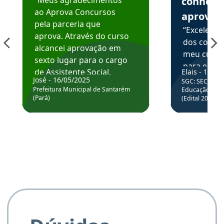
“Meus agradecimentos
conhece
ao Aprova Concursos
aprova
pela parceria que
“Excelente
aprova. Através do curso
dos conte
alcancei aprovação em
meu curso,
sexto lugar para o cargo
para enten
de Assistente Social.
Elais - 15/07
colocar em
José - 16/05/2025
SGC: SEC BA - 
Hoje estou atuando na
através da
Prefeitura Municipal de Santarém
Educação Básic
Prefeitura de Santarém.
(Pará)
(Edital 2025_0
de questõe
Obrigado ao professores
e ao APROVA!”