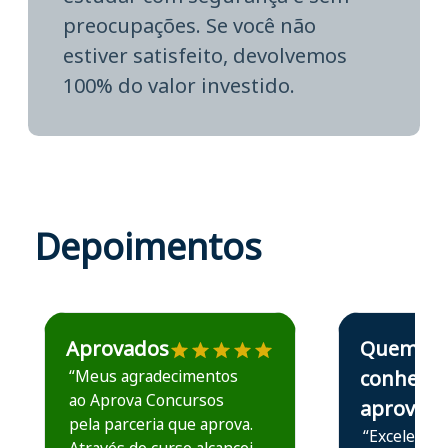
preocupações. Se você não
estiver satisfeito, devolvemos
100% do valor investido.
Depoimentos
Estudante José recomenda o Aprova Concursos em depoime
Estudante Elais
Aprovados
Quem
“Meus agradecimentos
conhece,
ao Aprova Concursos
aprova
pela parceria que aprova.
“Excelente 