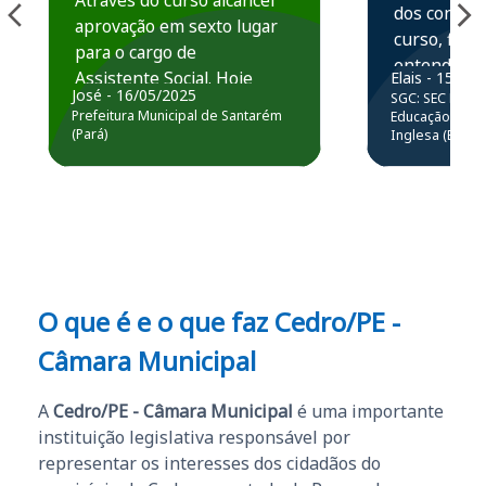
Através do curso alcancei
dos conteú
aprovação em sexto lugar
curso, ficou
para o cargo de
entender e
Assistente Social. Hoje
Elais - 15/07
prática atr
José - 16/05/2025
SGC: SEC BA - 
estou atuando na
resolução 
Prefeitura Municipal de Santarém
Educação Básic
Prefeitura de Santarém.
(Pará)
Inglesa (Edital
questões.”
Obrigado ao professores
e ao APROVA!”
O que é e o que faz Cedro/PE -
Câmara Municipal
A
Cedro/PE - Câmara Municipal
é uma importante
instituição legislativa responsável por
representar os interesses dos cidadãos do