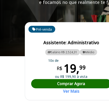
e focamos no que realmente te fa
Cursos em destaque para passar no concurso CDSA 
Pré-venda
Assistente: Administrativo
Salário R$ 2.524,31
Médio
Curso Preparatório para o Concurso CDSA (AP) - Companhia Docas 
10x de
19,
99
R$
ou R$ 199,90 à vista
Comprar Agora
Ver Mais