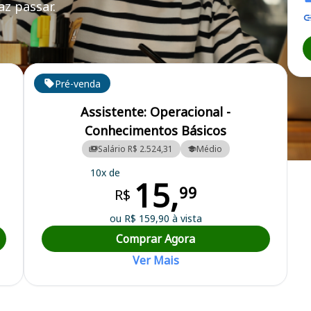
z passar.
(AP)
Pré-venda
Assistente: Operacional -
Conhecimentos Básicos
Salário R$ 2.524,31
Médio
de Santana
10x de
15,
99
R$
ou R$ 159,90 à vista
Comprar Agora
Ver Mais