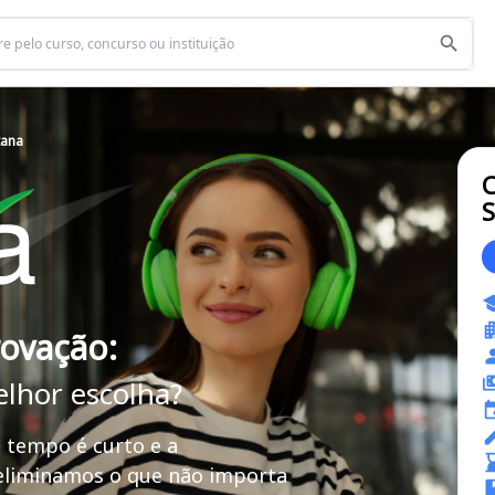
tana
C
S
rovação:
elhor escolha?
 tempo é curto e a
 eliminamos o que não importa