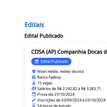
Editais
Editais CDSA (AP)
Edital Publicado
CDSA (AP) Companhia Do
Edital Publicado
Nível médio, médio técnico
Banca Fadesp
15 vagas
Salários de R$ 2.242,82 à R$ 3.283,71
Prova dia 27/10/2024
Inscrições de 03/09/2024 à 03/10/2024
54 horas de estudo