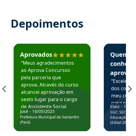
Depoimentos
Estudante José recomenda o Aprova Concursos em depoime
Estudante Elai
Aprovados
Quem
“Meus agradecimentos
conhece
ao Aprova Concursos
aprova
pela parceria que
“Excelente
aprova. Através do curso
dos conte
alcancei aprovação em
meu curso,
sexto lugar para o cargo
para enten
de Assistente Social.
Elais - 15/07
colocar em
José - 16/05/2025
SGC: SEC BA - 
Hoje estou atuando na
através da
Prefeitura Municipal de Santarém
Educação Básic
Prefeitura de Santarém.
(Pará)
(Edital 2025_0
de questõe
Obrigado ao professores
e ao APROVA!”