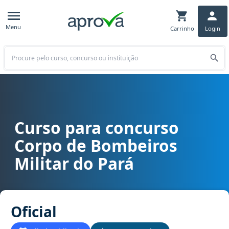
Menu
Carrinho
Login
Buscar
Curso para concurso
Curso para concurso CBM PA - Corpo de Bombeiros Militar do Pará 
Corpo de Bombeiros
Militar do Pará
Oficial