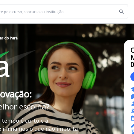
ar do Pará
C
M
rovação:
elhor escolha?
 tempo é curto e a
 eliminamos o que não importa