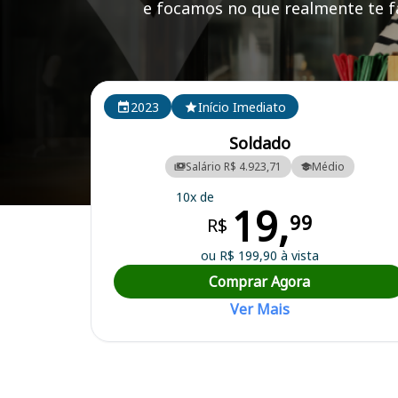
e focamos no que realmente te fa
Cursos em destaque para passar no concurso CBM 
2023
Início Imediato
Soldado
Salário R$ 4.923,71
Médio
10x de
19,
Curso Preparatório para o Concurso CBM PA - Corpo de Bombeiros M
99
R$
ou R$ 199,90 à vista
Comprar Agora
Ver Mais