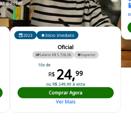
z passar.
PA
2023
Início Imediato
Oficial
Salário R$ 5.728,08
Superior
10x de
24,
ilitar do Pará
99
R$
ou R$ 249,90 à vista
Comprar Agora
Ver Mais