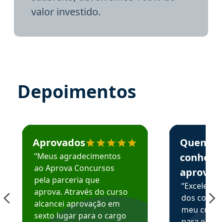
valor investido.
Depoimentos
Estudante José recomenda o Aprova Concursos em depoime
Estudante Elai
Aprovados
Quem
“Meus agradecimentos
conhece
ao Aprova Concursos
aprova
pela parceria que
“Excelente
aprova. Através do curso
dos conte
alcancei aprovação em
meu curso,
sexto lugar para o cargo
para enten