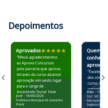
Depoimentos
Estudante José recomenda o Aprova Concursos em depoime
Estudante Elais
Aprovados
Quem
“Meus agradecimentos
conhece,
ao Aprova Concursos
aprova
pela parceria que aprova.
“Excelente 
Através do curso alcancei
dos conteú
aprovação em sexto lugar
curso, ficou
para o cargo de
entender e
Assistente Social. Hoje
Elais - 15/07
prática atr
José - 16/05/2025
SGC: SEC BA - 
estou atuando na
resolução 
Prefeitura Municipal de Santarém
Educação Básic
Prefeitura de Santarém.
(Pará)
Inglesa (Edital
questões.”