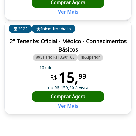
Comprar Agora
Ver Mais
2022
Início Imediato
2º Tenente: Oficial - Médico - Conhecimentos
Básicos
Salário R$13.901,60
Superior
10x de
15,
99
R$
ou R$ 159,90 à vista
Comprar Agora
Ver Mais
Cursos em destaque para passar no concurso CBM GO