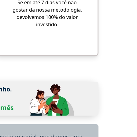
Se em até 7 dias você não
gostar da nossa metodologia,
devolvemos 100% do valor
investido.
nho.
0/mês
 nosso material, que damos uma