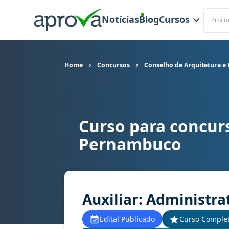
Buscar
Notícias
Blog
Cursos
Home
Concursos
Conselho de Arquitetura 
Curso para concur
Curso para concurso CAU PE - Conselho de Arqu
Pernambuco
Auxiliar: Administra
Edital Publicado
Curso Comple