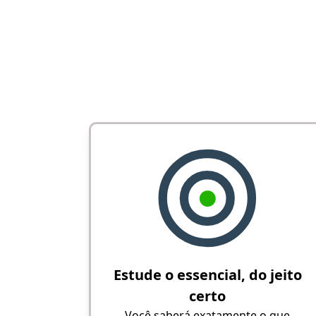
Estude o essencial, do jeito
certo
Você saberá exatamente o que