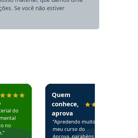
ões. Se você não estiver
menda o Aprova Concursos em depoimento
Estudante Alessandra recomenda o Aprova 
Quem
o
conhece,
erial do
aprova
amental
“Apredendo muito no
so no
meu curso do
.”
Aprova..parabéns pelas