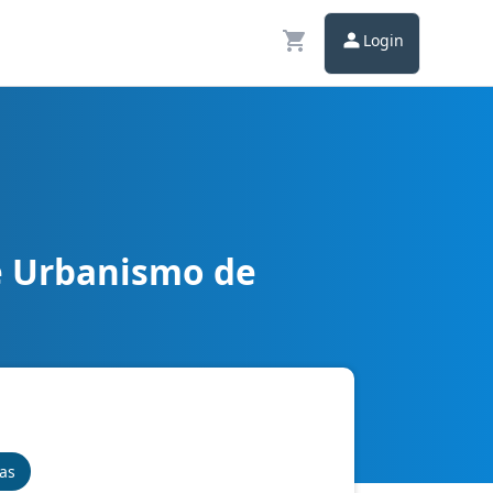
Login
e Urbanismo de
o
nas