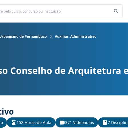
e Urbanismo de Pernambuco
Auxiliar: Administrativo
so Conselho de Arquitetura 
itetura e Urbanismo de Pernambuco cargo Auxiliar: Administrativ
tivo
to
158 Horas de Aula
371 Videoaulas
7 Discipli