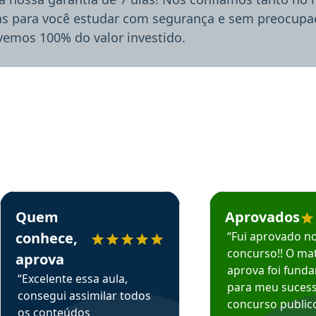
ias para você estudar com segurança e sem preocupaç
lvemos 100% do valor investido.
rsos em depoimento
Estudante Sergio recomenda o Aprova Concursos em depoimento
Estudante Mário reco
Quem
Aprovados
conhece,
“Fui aprovado n
concurso!! O mat
aprova
aprova foi fund
“Excelente essa aula,
para meu suces
consegui assimilar todos
concurso publico
os conteúdos