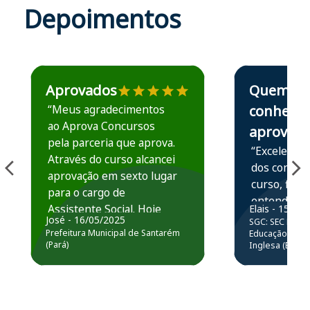
Depoimentos
Estudante José recomenda o Aprova Concursos em depoime
Estudante Elais
Aprovados
Quem
“Meus agradecimentos
conhece,
ao Aprova Concursos
aprova
pela parceria que aprova.
“Excelente 
Através do curso alcancei
dos conteú
aprovação em sexto lugar
curso, ficou
para o cargo de
entender e
Assistente Social. Hoje
Elais - 15/07
prática atr
José - 16/05/2025
SGC: SEC BA - 
estou atuando na
resolução 
Prefeitura Municipal de Santarém
Educação Básic
Prefeitura de Santarém.
(Pará)
Inglesa (Edital
questões.”
Obrigado ao professores
e ao APROVA!”