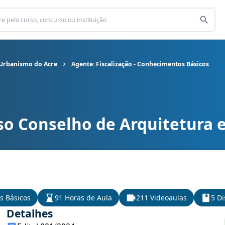
 Urbanismo do Acre
Agente: Fiscalização - Conhecimentos Básicos
so Conselho de Arquitetura 
itetura e Urbanismo do Acre cargo Agente: Fiscalização - Conheci
s Básicos
91 Horas de Aula
211 Videoaulas
5 Di
Detalhes