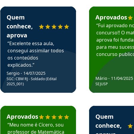
rsos em depoimento
Estudante Sergio recomenda o Aprova Concursos em depoimento
Estudante Mário reco
Quem
Aprovados
conhece,
“Fui aprovado n
concurso!! O mat
aprova
aprova foi fund
“Excelente essa aula,
para meu suces
consegui assimilar todos
concurso publico
os conteúdos
explicados.”
Sergio - 14/07/2025
Mário - 11/04/2025
SGC: CBM RJ - Soldado (Edital
2025_001)
SEJUSP
rsos em depoimento
Estudante Cicero recomenda o Aprova Concursos em depoimento
Estudante Henrique r
Aprovados
Quem
“Meu nome é Cícero, sou
conhece,
professor de Matemática