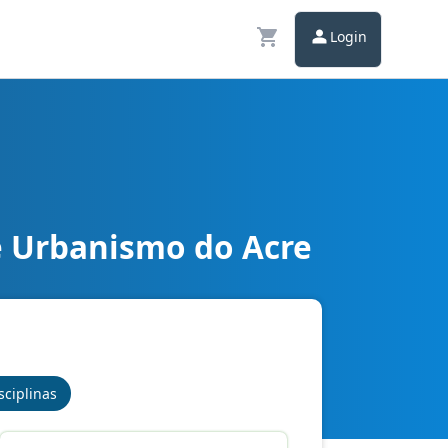
Login
e Urbanismo do Acre
mentos Básicos
sciplinas