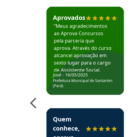
Estudante José recomenda o Aprova Concu
Aprovados
“Meus agradecimentos
ao Aprova Concursos
pela parceria que
aprova. Através do curso
alcancei aprovação em
sexto lugar para o cargo
de Assistente Social.
José - 16/05/2025
Hoje estou atuando na
Prefeitura Municipal de Santarém
Prefeitura de Santarém.
(Pará)
Obrigado ao professores
e ao APROVA!”
Estudante Elais recomenda o Aprova Concu
Quem
conhece,