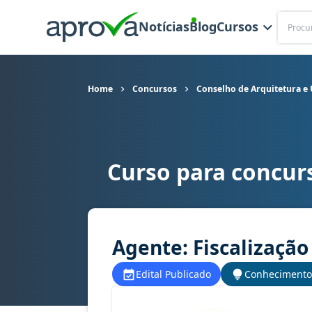
Buscar
Notícias
Blog
Cursos
Home
Concursos
Conselho de Arquitetura e
Curso para concur
Curso para concurso CAU AC - Conselho de Arqu
Agente: Fiscalização
Edital Publicado
Conhecimento