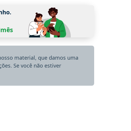
nho.
0/mês
 nosso material, que damos uma
ões. Se você não estiver