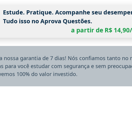
Estude. Pratique. Acompanhe seu desempe
Tudo isso no Aprova Questões.
a partir de R$ 14,9
a nossa garantia de 7 dias! Nós confiamos tanto no
ias para você estudar com segurança e sem preocupaç
lvemos 100% do valor investido.