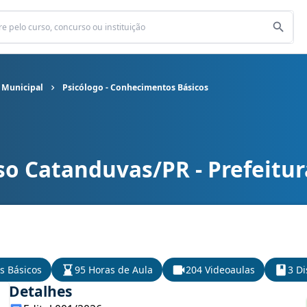
 Municipal
Psicólogo - Conhecimentos Básicos
so Catanduvas/PR - Prefeitur
a Municipal cargo Psicólogo - Conhecimentos Básicos
s Básicos
95 Horas de Aula
204 Videoaulas
3 Di
Detalhes