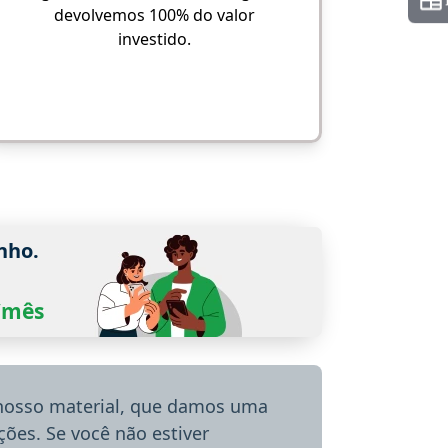
devolvemos 100% do valor
investido.
nho.
0/mês
 nosso material, que damos uma
ões. Se você não estiver