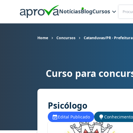
Buscar
Notícias
Blog
Cursos
Home
Concursos
Catanduvas/PR - Prefeitura
Curso para concur
Curso para concurso Catanduvas/PR - Prefeitur
Psicólogo
Edital Publicado
Conhecimento