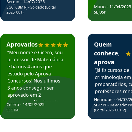
Sergio - 14/07/2025
Mário - 11/04/2025
SGC: CBM RJ - Soldado (Edital
2025_001)
SEJUSP
rsos em depoimento
Estudante Cicero recomenda o Aprova Concursos em depoimento
Estudante Henrique r
Aprovados
Quem
“Meu nome é Cícero, sou
conhece,
professor de Matemática
aprova
e há uns 4 anos que
“Já fiz cursos de
estudo pelo Aprova
criminologia em
Concursos! Nos últimos
preparatórios, 
3 anos conseguir ser
professores re
aprovado em 2
fiz curso em pós
Henrique - 04/07/2
concursos. Atualmente,
Cicero - 14/05/2025
graduação. Poré
SGC: PF - Delegado: Pol
estou atuando como
SEC BA
(Edital 2025_001_2)
Professor do Apr
professor de Matemática
sem dúvida, o m
do Estado da Bahia que
todos na discipl
fui aprovado estudando