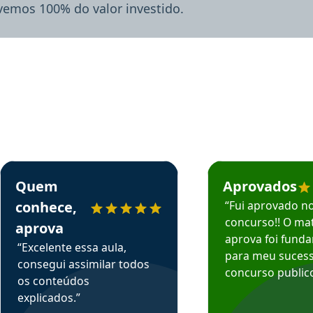
lvemos 100% do valor investido.
rsos em depoimento
Estudante Sergio recomenda o Aprova Concursos em depoimento
Estudante Mário reco
Quem
Aprovados
conhece,
“Fui aprovado n
concurso!! O mat
aprova
aprova foi fund
“Excelente essa aula,
para meu suces
consegui assimilar todos
concurso publico
os conteúdos
explicados.”