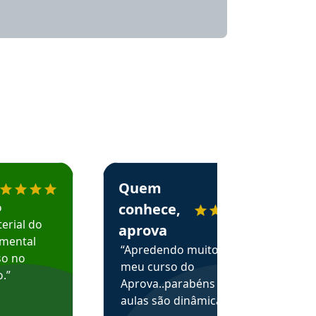
menda o Aprova Concursos em depoimento
Estudante Alessandra recomenda o Aprova 
Quem
o
conhece,
erial do
aprova
amental
“Apredendo muito no
so no
meu curso do
.”
Aprova..parabéns pelas
aulas são dinâmicas e